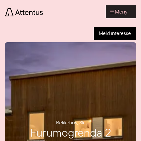
Meny
Meld interesse
Rekkehus
,
Ski
Furumogrenda 2