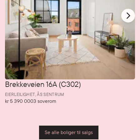
Brekkeveien 16A (C302)
EIERLEILIGHET,
ÅS SENTRUM
kr 5 390 000
3
soverom
Pris
Soverom
P
Se alle boliger til salgs