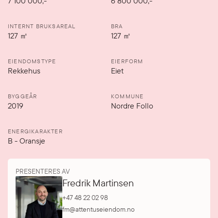
7 100 000
,-
6 800 000,-
INTERNT BRUKSAREAL
BRA
127
㎡
127
㎡
EIENDOMSTYPE
EIERFORM
Rekkehus
Eiet
BYGGEÅR
KOMMUNE
2019
Nordre Follo
ENERGIKARAKTER
B
-
Oransje
PRESENTERES AV
Fredrik Martinsen
+47 48 22 02 98
fm@attentuseiendom.no