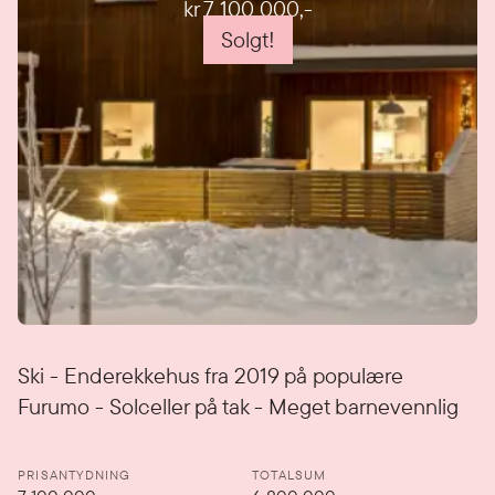
kr 7 100 000
,-
Solgt!
Detaljer
Ski - Enderekkehus fra 2019 på populære
Furumo - Solceller på tak - Meget barnevennlig
PRISANTYDNING
TOTALSUM