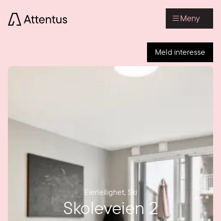
Meny
Meld interesse
Eierleilighet
,
Ski
Skoleveien 2