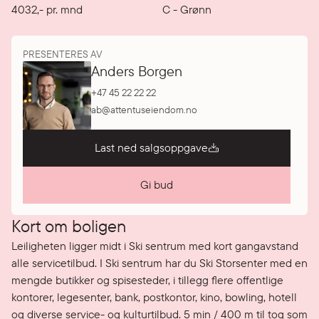
4032
,-
pr. mnd
C
-
Grønn
PRESENTERES AV
Anders Borgen
+47 45 22 22 22
ab@attentuseiendom.no
Last ned salgsoppgave
Gi bud
Kort om boligen
Leiligheten ligger midt i Ski sentrum med kort gangavstand 
alle servicetilbud. I Ski sentrum har du Ski Storsenter med en 
mengde butikker og spisesteder, i tillegg flere offentlige 
kontorer, legesenter, bank, postkontor, kino, bowling, hotell 
og diverse service- og kulturtilbud. 5 min / 400 m til tog som 