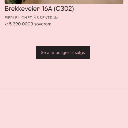
Brekkeveien 16A (C302)
EIERLEILIGHET,
ÅS SENTRUM
kr 5 390 000
3
soverom
Pris
Soverom
P
Se alle boliger til salgs