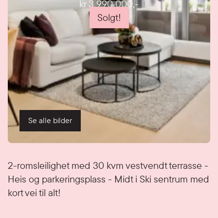
kr 3 990 000
,-
Solgt!
Se alle bilder
Detaljer
2-romsleilighet med 30 kvm vestvendt terrasse -
Heis og parkeringsplass - Midt i Ski sentrum med
kort vei til alt!