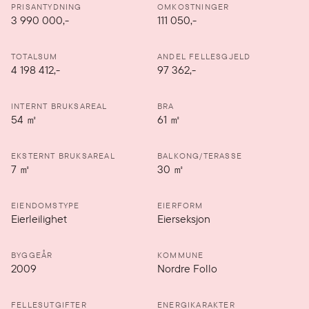
PRISANTYDNING
OMKOSTNINGER
3 990 000
,-
111 050,-
TOTALSUM
ANDEL FELLESGJELD
4 198 412,-
97 362,-
INTERNT BRUKSAREAL
BRA
54
㎡
61
㎡
EKSTERNT BRUKSAREAL
BALKONG/TERASSE
7
㎡
30
㎡
EIENDOMSTYPE
EIERFORM
Eierleilighet
Eierseksjon
BYGGEÅR
KOMMUNE
2009
Nordre Follo
FELLESUTGIFTER
ENERGIKARAKTER