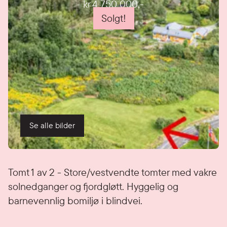
kr 4 750 000
,-
Solgt!
Se alle bilder
Detaljer
Tomt 1 av 2 - Store/vestvendte tomter med vakre
solnedganger og fjordgløtt. Hyggelig og
barnevennlig bomiljø i blindvei.