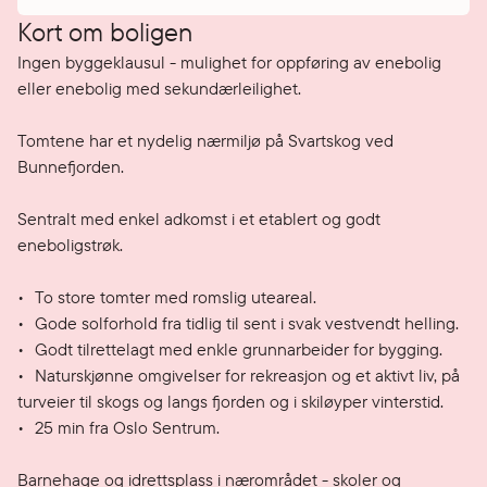
Kort om boligen
Ingen byggeklausul - mulighet for oppføring av enebolig 
eller enebolig med sekundærleilighet. 

Tomtene har et nydelig nærmiljø på Svartskog ved 
Bunnefjorden. 

Sentralt med enkel adkomst i et etablert og godt 
eneboligstrøk.

•	To store tomter med romslig uteareal.

•	Gode solforhold fra tidlig til sent i svak vestvendt helling.

•	Godt tilrettelagt med enkle grunnarbeider for bygging.

•	Naturskjønne omgivelser for rekreasjon og et aktivt liv, på 
turveier til skogs og langs fjorden og i skiløyper vinterstid.

•	25 min fra Oslo Sentrum.

Barnehage og idrettsplass i nærområdet - skoler og 