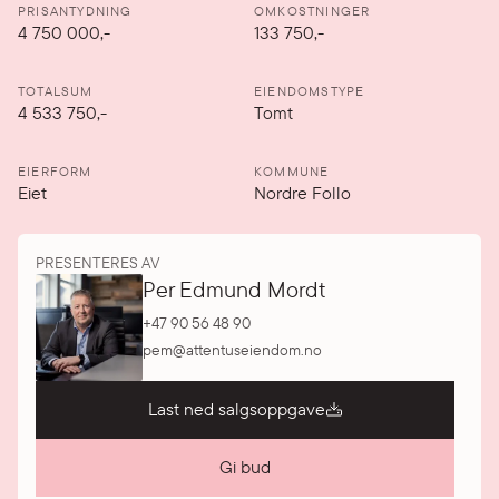
PRISANTYDNING
OMKOSTNINGER
4 750 000
,-
133 750,-
TOTALSUM
EIENDOMSTYPE
4 533 750,-
Tomt
EIERFORM
KOMMUNE
Eiet
Nordre Follo
PRESENTERES AV
Per Edmund Mordt
+47 90 56 48 90
pem@attentuseiendom.no
Last ned salgsoppgave
Gi bud