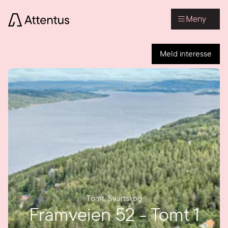
Meny
Meld interesse
Tomt
,
Svartskog
Framveien 52 - Tomt 1