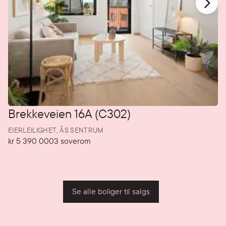
Brekkeveien 16A (C302)
EIERLEILIGHET,
ÅS SENTRUM
kr 5 390 000
3
soverom
Pris
Soverom
P
Se alle boliger til salgs