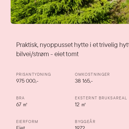
Detaljer
Praktisk, nyoppusset hytte i et trivelig h
bilvei/strøm - eiet tomt
PRISANTYDNING
OMKOSTNINGER
975 000
,-
38 165,-
BRA
EKSTERNT BRUKSAREAL
67
㎡
12
㎡
EIERFORM
BYGGEÅR
Eiet
1972