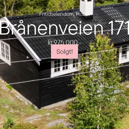
Fritidseiendom
,
Hobøl
Brånenveien 17
kr 975 000
,-
Solgt!