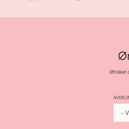
Øn
Ønsker d
AVDEL