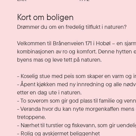
Kort om boligen
Drømmer du om en fredelig tilflukt i naturen?

Velkommen til Brånenveien 171 i Hobøl – en sjar
kombinasjonen av ro og komfort. Denne hytten er 
byens mas og leve tett på naturen.

- Koselig stue med peis som skaper en varm og i
- Åpent kjøkken med ny innredning og alle nødvendi
etter en dag ute i naturen.

- To soverom som gir god plass til familie og venne
- Veranda hvor du kan nyte morgenkaffen mens du 
tretoppene.

- Nærhet til turstier og fiskevann, som gir uendelig
- Rolig og avskjermet beliggenhet