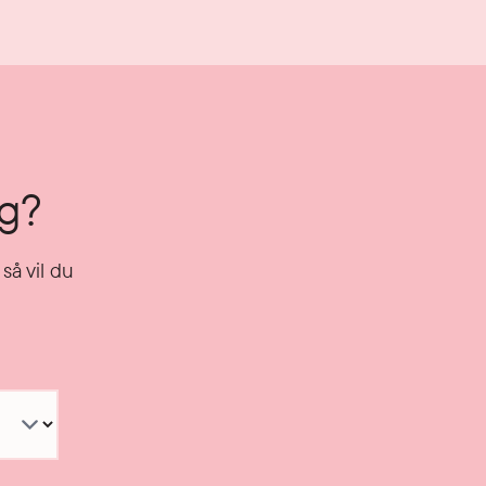
ng?
så vil du