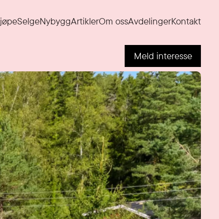
jøpe
Selge
Nybygg
Artikler
Om oss
Avdelinger
Kontakt
Meld interesse