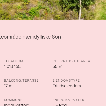
ytteområde nær idylliske Son -
TOTALSUM
INTERNT BRUKSAREAL
1 013 165,-
55
㎡
BALKONG/TERASSE
EIENDOMSTYPE
17
㎡
Fritidseiendom
KOMMUNE
ENERGIKARAKTER
Indre Østfold
F
-
Rød