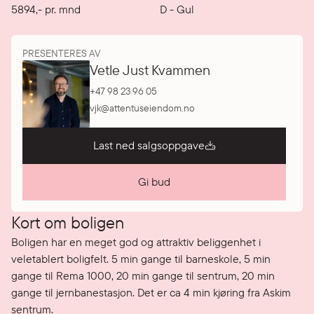
5894
,-
pr. mnd
D
-
Gul
PRESENTERES AV
Vetle Just Kvammen
+47 98 23 96 05
vjk@attentuseiendom.no
Last ned salgsoppgave
Gi bud
Kort om boligen
Boligen har en meget god og attraktiv beliggenhet i 
veletablert boligfelt. 5 min gange til barneskole, 5 min 
gange til Rema 1000, 20 min gange til sentrum, 20 min 
gange til jernbanestasjon. Det er ca 4 min kjøring fra Askim 
sentrum.
