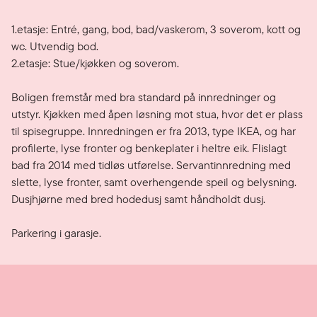
1.etasje: Entré, gang, bod, bad/vaskerom, 3 soverom, kott og 
wc. Utvendig bod.

2.etasje: Stue/kjøkken og soverom.

Boligen fremstår med bra standard på innredninger og 
utstyr. Kjøkken med åpen løsning mot stua, hvor det er plass 
til spisegruppe. Innredningen er fra 2013, type IKEA, og har 
profilerte, lyse fronter og benkeplater i heltre eik. Flislagt 
bad fra 2014 med tidløs utførelse. Servantinnredning med 
slette, lyse fronter, samt overhengende speil og belysning. 
Dusjhjørne med bred hodedusj samt håndholdt dusj.

Parkering i garasje.