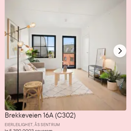
Brekkeveien 16A (C302)
EIERLEILIGHET,
ÅS SENTRUM
kr 5 390 000
3
soverom