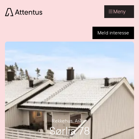
Meny
Meld interesse
Rekkehus
,
Askim
Sørlia 78