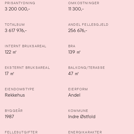
PRISANTYDNING
OMKOSTNINGER
3 200 000
,-
11 300,-
TOTALSUM
ANDEL FELLESGJELD
3 617 976,-
256 676,-
INTERNT BRUKSAREAL
BRA
122
㎡
139
㎡
EKSTERNT BRUKSAREAL
BALKONG/TERASSE
17
㎡
47
㎡
EIENDOMSTYPE
EIERFORM
Rekkehus
Andel
BYGGEÅR
KOMMUNE
1987
Indre Østfold
FELLESUTGIFTER
ENERGIKARAKTER