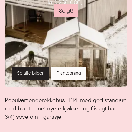
kr 3 200 000
,-
Solgt!
Se alle bilder
Plantegning
Detaljer
Populært enderekkehus i BRL med god standard
med blant annet nyere kjøkken og flislagt bad -
3(4) soverom - garasje