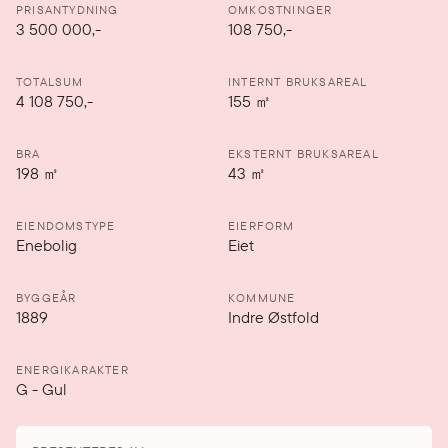
PRISANTYDNING
OMKOSTNINGER
3 500 000
,-
108 750,-
TOTALSUM
INTERNT BRUKSAREAL
4 108 750,-
155
㎡
BRA
EKSTERNT BRUKSAREAL
198
㎡
43
㎡
EIENDOMSTYPE
EIERFORM
Enebolig
Eiet
BYGGEÅR
KOMMUNE
1889
Indre Østfold
ENERGIKARAKTER
G
-
Gul