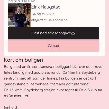
PRESENTERES AV
Eirik Haugstad
+47 93 42 58 87
eh@attentuseiendom.no
Last ned salgsoppgave
Gi bud
Kort om boligen
Bolig med en fin sentrumsnær beliggenhet, hvor det likevel 
føles landlig med god plass rundt.  Ca 1 km fra Spydeberg 
sentrum med alt som der finnes. Fra boligen er det kort 
gangavstand til barnehage, friarealer og turterreng. 

Ca 1,5 km til Spydeberg stasjon hvor toget til Oslo S kun tar 
ca 36 minutter. 

Innhold: 
