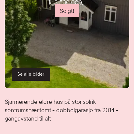
kr 3 500 000
,-
Solgt!
Se alle bilder
Detaljer
Sjarmerende eldre hus på stor solrik
sentrumsnær tomt - dobbelgarasje fra 2014 -
gangavstand til alt