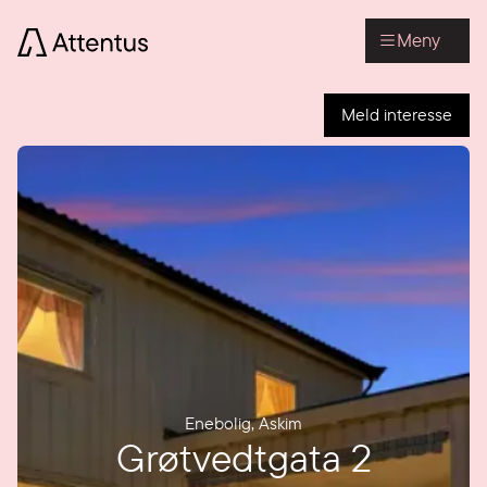
Meny
Meld interesse
Enebolig
,
Askim
Grøtvedtgata 2