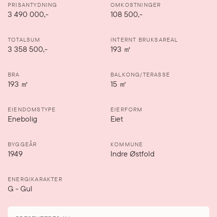
PRISANTYDNING
OMKOSTNINGER
3 490 000
,-
108 500,-
TOTALSUM
INTERNT BRUKSAREAL
3 358 500,-
193
㎡
BRA
BALKONG/TERASSE
193
㎡
15
㎡
EIENDOMSTYPE
EIERFORM
Enebolig
Eiet
BYGGEÅR
KOMMUNE
1949
Indre Østfold
ENERGIKARAKTER
G
-
Gul