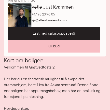
PRESENTERES AV
Vetle Just Kvammen
+47 98 23 96 05
vjk@attentuseiendom.no
Last ned salgsoppgave
Gi bud
Kort om boligen
Velkommen til Grøtvedtgata 2!

Her har du en fantastisk mulighet til å skape ditt 
drømmehjem, bare 1 km fra Askim sentrum! Denne flotte 
eneboligen har oppussingsbehov, men har en praktisk og 
funksjonell planløsning.

Høydepunkter:
