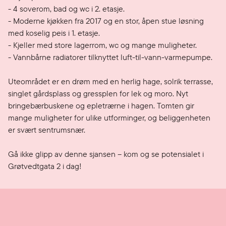
- 4 soverom, bad og wc i 2. etasje.

- Moderne kjøkken fra 2017 og en stor, åpen stue løsning 
med koselig peis i 1. etasje.

- Kjeller med store lagerrom, wc og mange muligheter.

- Vannbårne radiatorer tilknyttet luft-til-vann-varmepumpe.

Uteområdet er en drøm med en herlig hage, solrik terrasse, 
singlet gårdsplass og gressplen for lek og moro. Nyt 
bringebærbuskene og epletrærne i hagen. Tomten gir 
mange muligheter for ulike utforminger, og beliggenheten 
er svært sentrumsnær.

Gå ikke glipp av denne sjansen – kom og se potensialet i 
Grøtvedtgata 2 i dag!