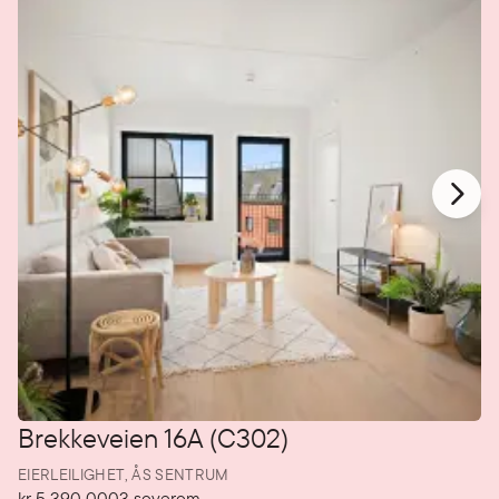
Brekkeveien 16A (C302)
EIERLEILIGHET,
ÅS SENTRUM
kr 5 390 000
3
soverom