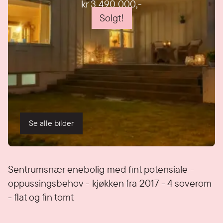
kr 3 490 000
,-
Solgt!
Se alle bilder
Detaljer
Sentrumsnær enebolig med fint potensiale -
oppussingsbehov - kjøkken fra 2017 - 4 soverom
- flat og fin tomt