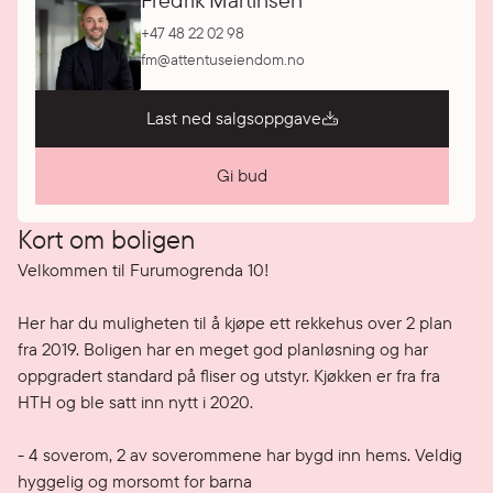
Fredrik Martinsen
+47 48 22 02 98
fm@attentuseiendom.no
Last ned salgsoppgave
Gi bud
Kort om boligen
Velkommen til Furumogrenda 10!

Her har du muligheten til å kjøpe ett rekkehus over 2 plan 
fra 2019. Boligen har en meget god planløsning og har 
oppgradert standard på fliser og utstyr. Kjøkken er fra fra 
HTH og ble satt inn nytt i 2020. 

- 4 soverom, 2 av soverommene har bygd inn hems. Veldig 
hyggelig og morsomt for barna
