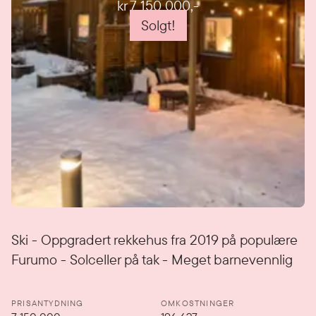
kr 7 150 000
,-
Solgt!
Detaljer
Ski - Oppgradert rekkehus fra 2019 på populære
Furumo - Solceller på tak - Meget barnevennlig
PRISANTYDNING
OMKOSTNINGER