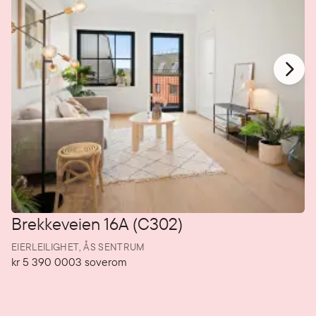
Brekkeveien 16A (C302)
EIERLEILIGHET,
ÅS SENTRUM
kr 5 390 000
3
soverom
Pris
Soverom
P