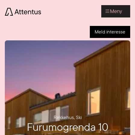
Meny
Meld interesse
Rekkehus
,
Ski
Furumogrenda 10