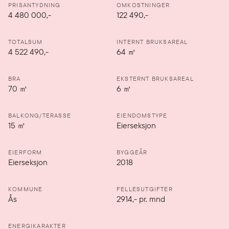
PRISANTYDNING
OMKOSTNINGER
4 480 000
,-
122 490,-
TOTALSUM
INTERNT BRUKSAREAL
4 522 490,-
64
㎡
BRA
EKSTERNT BRUKSAREAL
70
㎡
6
㎡
BALKONG/TERASSE
EIENDOMSTYPE
15
㎡
Eierseksjon
EIERFORM
BYGGEÅR
Eierseksjon
2018
KOMMUNE
FELLESUTGIFTER
Ås
2914
,-
pr. mnd
ENERGIKARAKTER