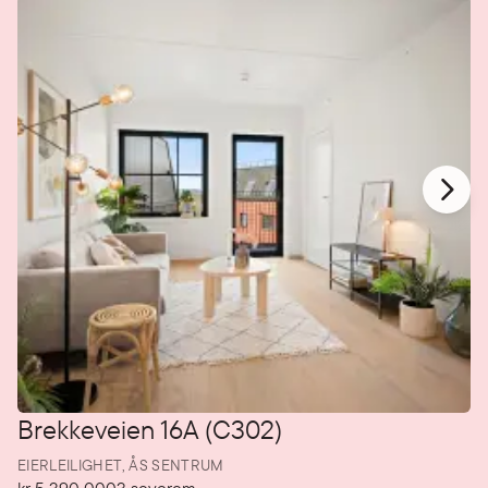
Brekkeveien 16A (C302)
EIERLEILIGHET,
ÅS SENTRUM