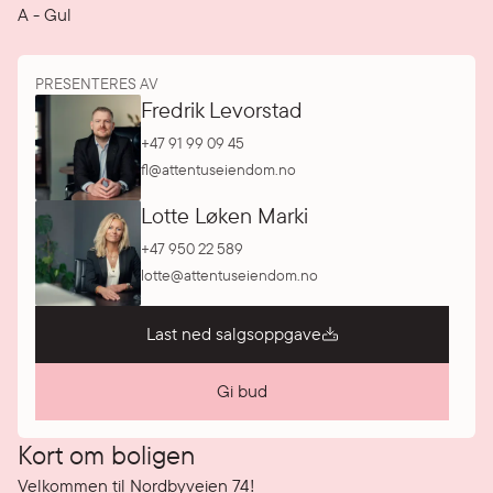
A
-
Gul
PRESENTERES AV
Fredrik Levorstad
+47 91 99 09 45
fl@attentuseiendom.no
Lotte Løken Marki
+47 950 22 589
lotte@attentuseiendom.no
Last ned salgsoppgave
Gi bud
Kort om boligen
Velkommen til Nordbyveien 74!
