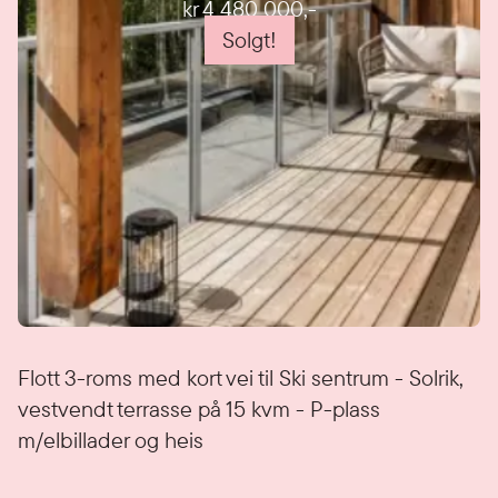
kr 4 480 000
,-
Solgt!
Detaljer
Flott 3-roms med kort vei til Ski sentrum - Solrik,
vestvendt terrasse på 15 kvm - P-plass
m/elbillader og heis