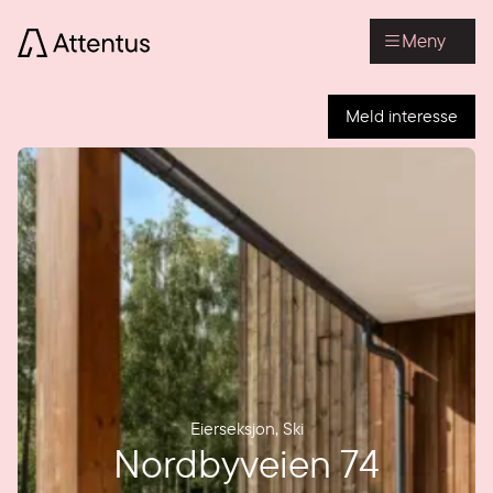
Meny
Meld interesse
Eierseksjon
,
Ski
Nordbyveien 74