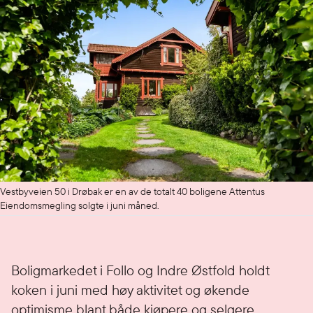
Vestbyveien 50 i Drøbak er en av de totalt 40 boligene Attentus
Eiendomsmegling solgte i juni måned.
Boligmarkedet i Follo og Indre Østfold holdt
koken i juni med høy aktivitet og økende
optimisme blant både kjøpere og selgere.