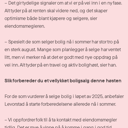
– Det gir tydelige signaler om at vi er på vei inn i en ny fase.
Alt tyder på at renten skal videre ned, og det skaper
optimisme både blant kjøpere og selgere, sier
eiendomsmegleren.
– Spesielt de som selger bolig nå i sommer har stor tro på
en sterk august. Mange som planlegger å selge har ventet
litt, men vi merker nå at det er godt med nye oppdrag på
vei inn. Alt tyder på en travel og aktiv bolighøst, sier han.
Slik forbereder du et vellykket boligsalg denne høsten
For de som vurderer å selge bolig i løpet av 2025, anbefaler
Levorstad å starte forberedelsene allerede nå i sommer.
– Vi oppfordrer folk til å ta kontakt med eiendomsmegler
tidlig. Det er mye å vinne på å komme i gang i god tid,