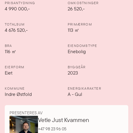
PRISANTYDNING
OMKOSTNINGER
4 990 000
,-
26 520,-
TOTALSUM
PRIMÆRROM
4 676 520,-
113
㎡
BRA
EIENDOMSTYPE
116
㎡
Enebolig
EIERFORM
BYGGEÅR
Eiet
2023
KOMMUNE
ENERGIKARAKTER
Indre Østfold
A
-
Gul
PRESENTERES AV
Vetle Just Kvammen
+47 98 23 96 05