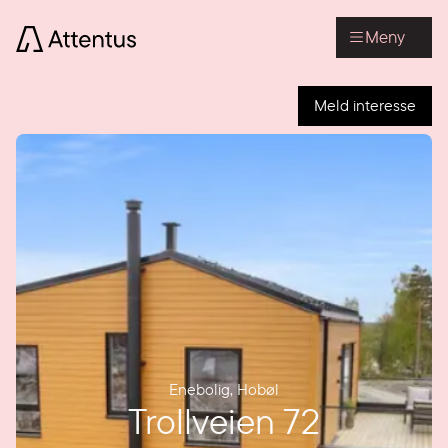
Meny
Meld interesse
Enebolig
,
Hobøl
Trollveien 72