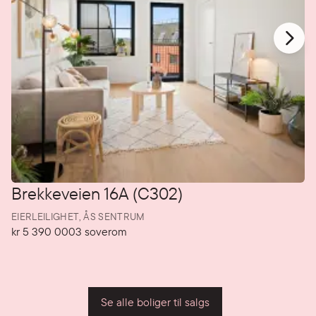
Brekkeveien 16A (C302)
EIERLEILIGHET,
ÅS SENTRUM
kr 5 390 000
3
soverom
Pris
Soverom
P
Se alle boliger til salgs