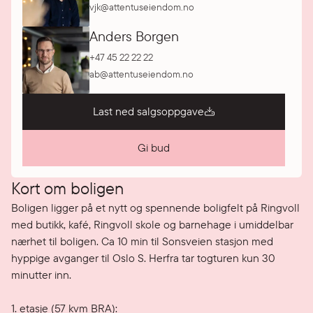
vjk@attentuseiendom.no
Anders Borgen
+47 45 22 22 22
ab@attentuseiendom.no
Last ned salgsoppgave
Gi bud
Kort om boligen
Boligen ligger på et nytt og spennende boligfelt på Ringvoll 
med butikk, kafé, Ringvoll skole og barnehage i umiddelbar 
nærhet til boligen. Ca 10 min til Sonsveien stasjon med 
hyppige avganger til Oslo S. Herfra tar togturen kun 30 
minutter inn.

1. etasje (57 kvm BRA):
