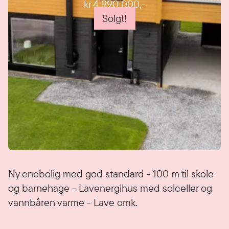
kr 4 990 000
,-
Solgt!
Detaljer
Ny enebolig med god standard - 100 m til skole
og barnehage - Lavenergihus med solceller og
vannbåren varme - Lave omk.