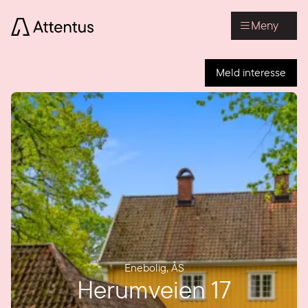
Meny
Meld interesse
Enebolig
,
ÅS
Herumveien 17