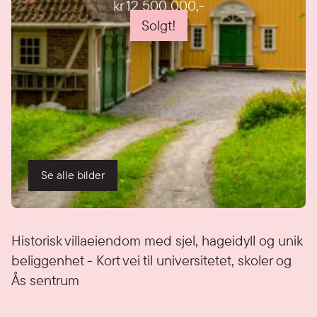
kr 12 500 000
,-
Solgt!
Se alle bilder
Detaljer
Historisk villaeiendom med sjel, hageidyll og unik
beliggenhet - Kort vei til universitetet, skoler og
Ås sentrum