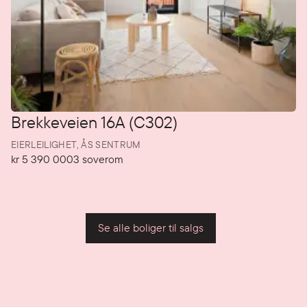
Brekkeveien 16A (C302)
EIERLEILIGHET,
ÅS SENTRUM
kr 5 390 000
3
soverom
Pris
Soverom
P
Se alle boliger til salgs