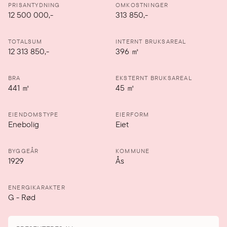
PRISANTYDNING
OMKOSTNINGER
12 500 000
,-
313 850,-
TOTALSUM
INTERNT BRUKSAREAL
12 313 850,-
396
㎡
BRA
EKSTERNT BRUKSAREAL
441
㎡
45
㎡
EIENDOMSTYPE
EIERFORM
Enebolig
Eiet
BYGGEÅR
KOMMUNE
1929
Ås
ENERGIKARAKTER
G
-
Rød