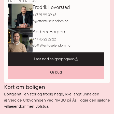
PRESENTERES AV
Fredrik Levorstad
+47 91 99 09 45
fl@attentuseiendom.no
Anders Borgen
+47 45 22 22 22
ab@attentuseiendom.no
Last ned salgsoppgave
Gi bud
Kort om boligen
Bortgjemt i en stor og frodig hage, ikke langt unna den 
ærverdige Urbygningen ved NMBU på Ås, ligger den sjeldne 
villaeiendommen Solstua. 
