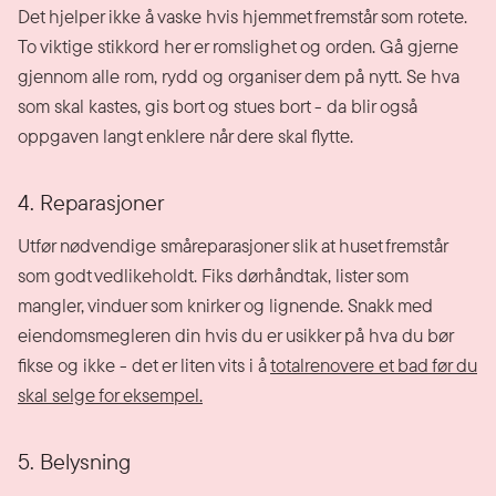
Det hjelper ikke å vaske hvis hjemmet fremstår som rotete.
To viktige stikkord her er romslighet og orden. Gå gjerne
gjennom alle rom, rydd og organiser dem på nytt. Se hva
som skal kastes, gis bort og stues bort - da blir også
oppgaven langt enklere når dere skal flytte.
4. Reparasjoner
Utfør nødvendige småreparasjoner slik at huset fremstår
som godt vedlikeholdt. Fiks dørhåndtak, lister som
mangler, vinduer som knirker og lignende. Snakk med
eiendomsmegleren din hvis du er usikker på hva du bør
fikse og ikke - det er liten vits i å
totalrenovere et bad før du
skal selge for eksempel.
5. Belysning