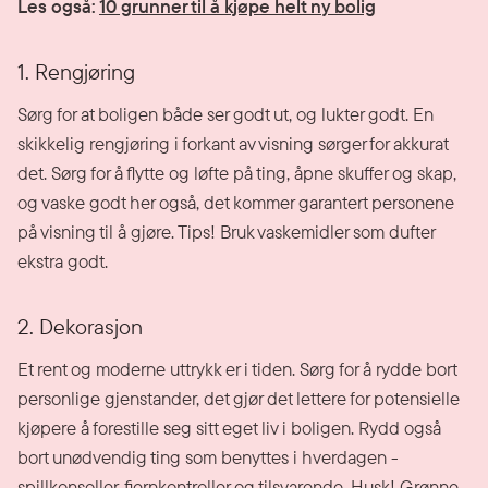
Les også:
10 grunner til å kjøpe helt ny bolig
1. Rengjøring
Sørg for at boligen både ser godt ut, og lukter godt. En
skikkelig rengjøring i forkant av visning sørger for akkurat
det. Sørg for å flytte og løfte på ting, åpne skuffer og skap,
og vaske godt her også, det kommer garantert personene
på visning til å gjøre. Tips! Bruk vaskemidler som dufter
ekstra godt.
2. Dekorasjon
Et rent og moderne uttrykk er i tiden. Sørg for å rydde bort
personlige gjenstander, det gjør det lettere for potensielle
kjøpere å forestille seg sitt eget liv i boligen. Rydd også
bort unødvendig ting som benyttes i hverdagen -
spillkonsoller, fjernkontroller og tilsvarende. Husk! Grønne