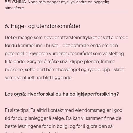
BELYSNING: Noen rom trenger mye lys, andre en hyggelig
atmosfære.
6. Hage- og utendørsområder
Det er mange som hevder at førsteinntrykket er satt allerede
før du kommer inn i huset – det optimale er da om den
potensielle kjøperen vurderer uteområdet som velstelt og
tiltalende. Sørg for å måke snø, klippe plenen, trimme
buskene, sette bort barnebassenget og rydde opp i skrot
som eventuelt har blitt liggende.
Les også:
Hvorfor skal du ha boligkjøperforsikring?
Et siste tips! Ta alltid kontakt med eiendomsmegler i god
tid før du planlegger å selge. Da kan vi sammen finne de
beste løsningene for din bolig, og for å gjøre den så