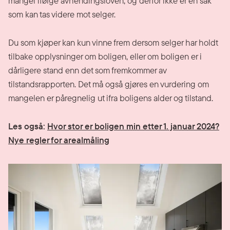
mangel ifølge avhendingsloven, og derfor ikke er en sak
som kan tas videre mot selger.
Du som kjøper kan kun vinne frem dersom selger har holdt
tilbake opplysninger om boligen, eller om boligen er i
dårligere stand enn det som fremkommer av
tilstandsrapporten. Det må også gjøres en vurdering om
mangelen er påregnelig ut ifra boligens alder og tilstand.
Les også:
Hvor stor er boligen min etter 1. januar 2024?
Nye regler for arealmåling