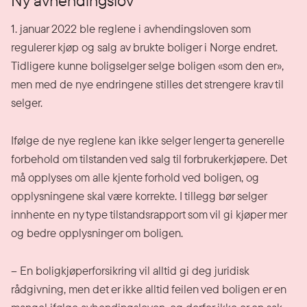
Ny avhendingslov
1. januar 2022 ble reglene i avhendingsloven som
regulerer kjøp og salg av brukte boliger i Norge endret.
Tidligere kunne boligselger selge boligen «som den er»,
men med de nye endringene stilles det strengere krav til
selger.
Ifølge de nye reglene kan ikke selger lenger ta generelle
forbehold om tilstanden ved salg til forbrukerkjøpere. Det
må opplyses om alle kjente forhold ved boligen, og
opplysningene skal være korrekte. I tillegg bør selger
innhente en ny type tilstandsrapport som vil gi kjøper mer
og bedre opplysninger om boligen.
– En boligkjøperforsikring vil alltid gi deg juridisk
rådgivning, men det er ikke alltid feilen ved boligen er en