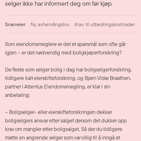
selger ikke har informert deg om før kjøp.
Snarveier
Ny avhendingslov
Krav til utbedringskostnader
Som eiendomsmeglere er det et spørsmål som ofte går
igjen – er det nødvendig med boligkjøperforsikring?
De fleste som selger bolig i dag har boligselgerforsikring,
tidligere kalt eierskifteforsikring, og Bjørn Vidar Braathen,
partner i Attentus Eiendomsmegling, er klar i sin
anbefaling:
– Boligselger- eller eierskifteforsikringen dekker
boligselgers ansvar etter salget dersom det dukker opp
krav om mangler etter boligsalget. Så der du tidligere
møtte en angrende selger som var villig til å inngå et