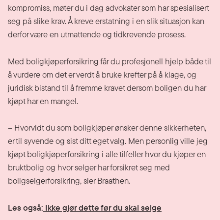
kompromiss, møter du i dag advokater som har spesialisert
seg på slike krav. Å kreve erstatning i en slik situasjon kan
derfor være en utmattende og tidkrevende prosess.
Med boligkjøperforsikring får du profesjonell hjelp både til
å vurdere om det er verdt å bruke krefter på å klage, og
juridisk bistand til å fremme kravet dersom boligen du har
kjøpt har en mangel.
– Hvorvidt du som boligkjøper ønsker denne sikkerheten,
er til syvende og sist ditt eget valg. Men personlig ville jeg
kjøpt boligkjøperforsikring i alle tilfeller hvor du kjøper en
bruktbolig og hvor selger har forsikret seg med
boligselgerforsikring, sier Braathen.
Les også:
Ikke gjør dette før du skal selge