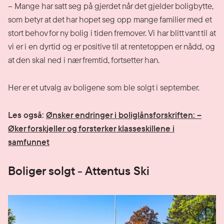
– Mange har satt seg på gjerdet når det gjelder boligbytte,
som betyr at det har hopet seg opp mange familier med et
stort behov for ny bolig i tiden fremover. Vi har blitt vant til at
vi er i en dyrtid og er positive til at rentetoppen er nådd, og
at den skal ned i nær fremtid, fortsetter han.
Her er et utvalg av boligene som ble solgt i september.
Les også:
Ønsker endringer i boliglånsforskriften: –
Øker forskjeller og forsterker klasseskillene i
samfunnet
Boliger solgt - Attentus Ski