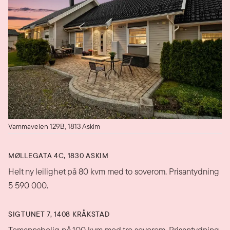
Vammaveien 129B, 1813 Askim
MØLLEGATA 4C, 1830 ASKIM
Helt ny leilighet på 80 kvm med to soverom. Prisantydning
5 590 000.
SIGTUNET 7, 1408 KRÅKSTAD
Tomannsbolig på 100 kvm med tre soverom. Prisantydning