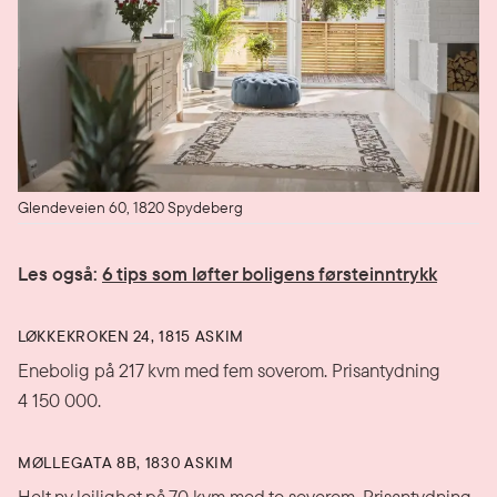
Glendeveien 60, 1820 Spydeberg
Les også:
6 tips som løfter boligens førsteinntrykk
LØKKEKROKEN 24, 1815 ASKIM
Enebolig på 217 kvm med fem soverom. Prisantydning
4 150 000.
MØLLEGATA 8B, 1830 ASKIM
Helt ny leilighet på 70 kvm med to soverom. Prisantydning