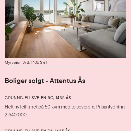
Myrveien 37B, 1406 Ski 1
Boliger solgt - Attentus Ås
GRUNNFJELLSVEIEN 5C, 1435 ÅS
Helt ny leilighet på 50 kvm med to soverom. Prisantydning
2 640 000.
GRUNNFJELLSVEIEN 7A, 1435 ÅS